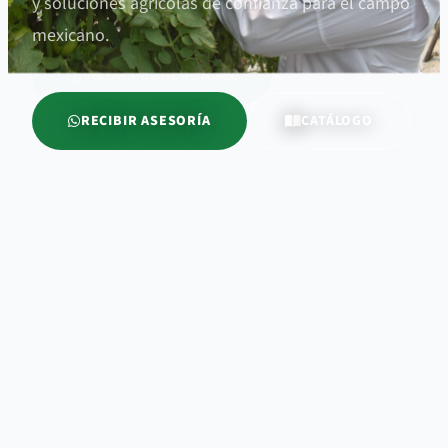
y soluciones agrícolas de confianza para el campo
mexicano.
VER CATÁLOGO
VISITAR DONDRON.MX
RECIBIR ASESORÍA
CATÁLOGO